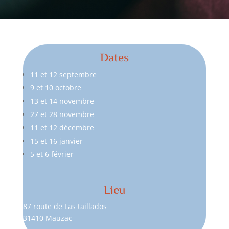
Dates
11 et 12 septembre
9 et 10 octobre
13 et 14 novembre
27 et 28 novembre
11 et 12 décembre
15 et 16 janvier
5 et 6 février
Lieu
87 route de Las taillados
31410 Mauzac